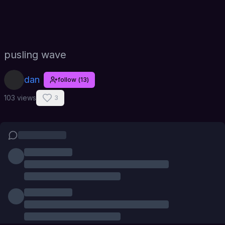
pusling wave
dan
follow
(
13
)
103 views
3